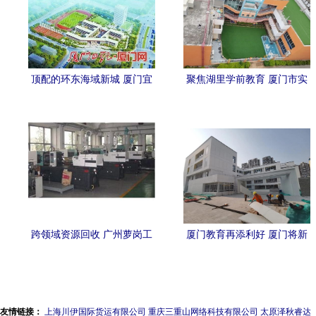
顶配的环东海域新城 厦门宜
聚焦湖里学前教育 厦门市实
居宜业新高地与名校崛起
验幼儿园满足群众“幼有优
育”新期待
跨领域资源回收 广州萝岗工
厦门教育再添利好 厦门将新
厂设备与厦门幼儿园的环保
增一所实验学校，位置正式
实践
敲定
友情链接：
上海川伊国际货运有限公司
重庆三重山网络科技有限公司
太原泽秋睿达