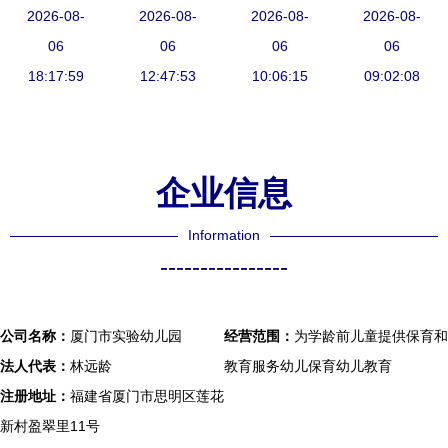
教于乐的成
2026-08-
园托育班招
2026-08-
个幸福家园
2026-08-
厦门市心欣
2026-08-
长乐园
06
生信息及实
06
——厦门市
06
幼儿园举办
06
18:17:59
验幼儿园报
12:47:53
实验幼儿园
10:06:15
全国助残日
09:02:08
名指南
探访记
主题活动
企业信息
Information
----------------
公司名称：
厦门市实验幼儿园
经营范围：
为学龄前儿童提供保育和
法人代表：
林远龄
教育服务幼儿保育幼儿教育
注册地址：
福建省厦门市思明区莲花
新村盈翠里11号