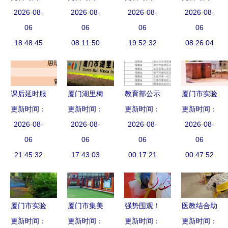
市禾穆实验
2026-08-
航——厦门
2026-08-
儿园主体结
2026-08-
——厦门海
2026-08-
幼儿园与厦
06
市实验幼儿
06
构正式封顶
06
沧实验幼儿
06
门市实验幼
18:48:45
园新城园区
08:11:50
19:52:32
园与厦门市
08:26:04
儿园
璀璨开园
实验幼儿园
共育成长记
课后延时服
厦门湖里梅
教育部公示
厦门市实验
务新细则出
更新时间：
森幼儿园与
更新时间：
全国试点，
更新时间：
更新时间：
幼儿园 福
台 厦门市
2026-08-
厦门市实验
2026-08-
厦门九校脱
2026-08-
建省示范性
2026-08-
228所小学
06
幼儿园全方
06
颖而出
06
幼儿园的教
06
幼儿园全面
21:45:32
17:43:03
位解析
00:17:21
00:47:52
育典范
启动（附名
单）
厦门市实验
厦门市集美
强势围观！
医教结合助
更新时间：
幼儿园 寓
区滨海幼儿
更新时间：
厦门这里有
更新时间：
推融合教育
更新时间：