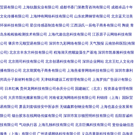
贸易有限公司
上海钛颜实业有限公司
成都书香门第教育咨询有限公司
成都卓品十年
文化传播有限公司
上海绅有网络科技有限公司
山东欢腾钢管有限公司
北京蓝天洁美
环保科技有限公司
星仪传感器制造有限公司
江西汤氏一辰电子商务有限公司
陶瓷
青
岛东检检验检测技术有限公司
上海代速信息科技有限公司
江苏原子云网络科技有限
公司
肇庆市元顺贸易有限公司
深圳市九彩网络有限公司
天气预报
云南协和医院(有限
公司)
北京京丰东方科技有限公司
程海湖天然螺旋藻生产基地
深圳市凯泰雅科技有限
公司
北京雨司科技有限公司
北京创遇科技有限公司
深圳企业网站
北京王红人文化传
播有限任公司
北京期冀电子商务有限公司
上海燕雀誉网络科技有限公司
深圳市康利
邦高分子新材料有限公司
天津锦和建设工程管理有限公司
上海罗拙广告设计有限公
司
日本红枫
贵州龙网科技有限公司余庆分公司
国建融汇（北京）投资基金管理有限
公司
大庆市阳光搬家有限公司
河南省龙淘网络科技有限公司
利锦得（上海）国际贸
易有限公司
萧县刘套镇徐安中医诊所
无锡鑫辉创钢业有限公司
上海也嘉企业发展有
限公司
烟台胶东在线网络传媒有限公司
深圳市富尔顿照明科技有限公司
岳阳首诚科
技有限公司
气动执行器
上海孔独科技有限公司
北京巨佩科技有限公司
斐创金融信息
服务（上海）有限公司
广州道盛网络科技有限公司
义乌市果新科技有限公司
乌海道