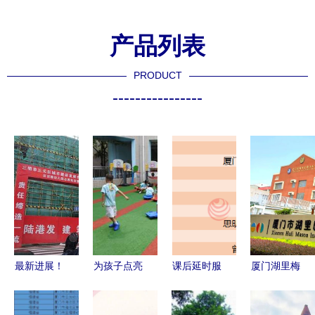
产品列表
PRODUCT
----------------
最新进展！
为孩子点亮
课后延时服
厦门湖里梅
三明这一幼
童年的光
务新细则出
森幼儿园与
儿园主体结
——厦门海
台 厦门市
厦门市实验