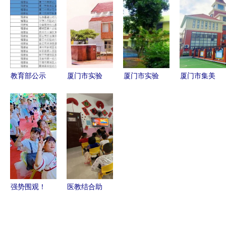
构正式封顶
沧实验幼儿
228所小学
幼儿园全方
园与厦门市
幼儿园全面
位解析
实验幼儿园
启动（附名
共育成长记
单）
教育部公示
厦门市实验
厦门市实验
厦门市集美
全国试点，
幼儿园 福
幼儿园 寓
区滨海幼儿
厦门九校脱
建省示范性
教于乐的成
园托育班招
颖而出
幼儿园的教
长乐园
生信息及实
育典范
验幼儿园报
名指南
强势围观！
医教结合助
厦门这里有
推融合教育
个幸福家园
厦门市心欣