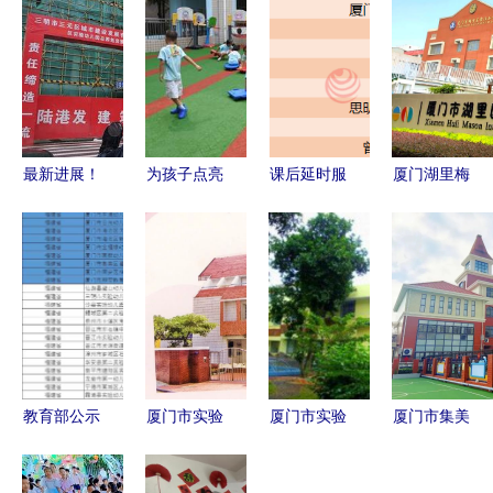
最新进展！
为孩子点亮
课后延时服
厦门湖里梅
三明这一幼
童年的光
务新细则出
森幼儿园与
儿园主体结
——厦门海
台 厦门市
厦门市实验
构正式封顶
沧实验幼儿
228所小学
幼儿园全方
园与厦门市
幼儿园全面
位解析
实验幼儿园
启动（附名
共育成长记
单）
教育部公示
厦门市实验
厦门市实验
厦门市集美
全国试点，
幼儿园 福
幼儿园 寓
区滨海幼儿
厦门九校脱
建省示范性
教于乐的成
园托育班招