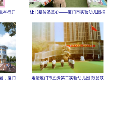
重举行开
让书籍传递童心——厦门市实验幼儿园捐
送上千里
书义举温暖甘肃临夏县
园，厦门
走进厦门市五缘第二实验幼儿园 鼓瑟鼓
亮相
琴，和乐且湛丨图说幼教