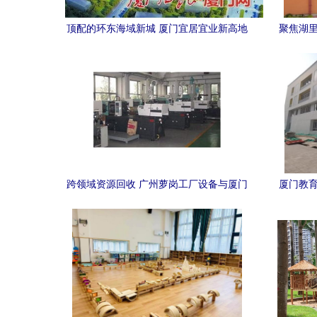
顶配的环东海域新城 厦门宜居宜业新高地
聚焦湖里
与名校崛起
跨领域资源回收 广州萝岗工厂设备与厦门
厦门教育
幼儿园的环保实践