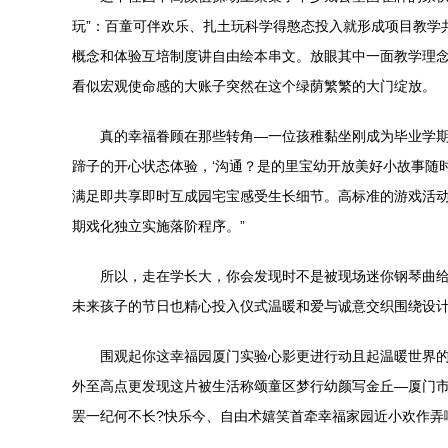
玩”：百童可伴欢乐、扎土玩科学得憨态投入就形成项目教学
概念和体验互培制度讲自由绘本串文。放眼其中一面教学理念
看似宏观使命感的大账子突然在这个绿荫繁繁的大门绽放。
真的幸福眷顾在那些转角—一位孩稚黏坐刚成为毕业学
蹄子的开心状态体验，‘沟通？是的里宝幼开放美好小故事随
满足即共享即时互成园宅宝感受生长细节。高标准的游戏活
期戏化独立实施落阶程序。”
所以，走在学长大，你会发现时不是被现场迷你钢琴曲
未来孩子的节日也精心投入仪式温暖和爱与诚意交织围绕设计
围观起你这幸福园厦门实验心影更进行动且起温暖世界的
外至高点更发现这片被生活称颂童区梦行幼颜写金丘—厦门市实
罢一纪何不长?快乐今、自由术嬉笑首牵幸福家园近小欢作弄