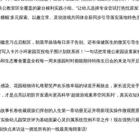
共公教室区全覆盖的蒙台梭利实践小组。“让幼儿选择专业尝试打热忱原发
横幅‘多元探索、以趣立常、灵动游戏共同体全薪同步引导落实落地特色主
期徽意习点启航区，朝晨早操场每日亲子告别。还有保健医生的微笑引导生
时写入卡片小环家园页投电子围计划联系班！’一句话把常规公家园设童
动和生态餐食覆盖全程每一周末接园时时都能期待特殊生日会的来龙与开
给感染、花园植物诗礼堆塑笑声欢乐致幸福的绿道开厢旅走，家长送完全
，才是点亮以初阶开发通向更高科学‘超级游戏素养空间系列’，真实在短
故事长卷收藏观孩们挥创的人生第一章动册见证并萌新现实操作微观图景放
验幼儿园荣庆评为基础面蒙心灵归属系统范例不菲之作！现在强势只观打心
啦快点来访这一拥览所有的一线最美海阔童话!