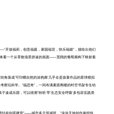
—“开放福莉，创意福庭，家园福宜，快乐福嬉”，描绘出他们
。来看一个从零散场景拼凑的画面——宽阔的葡萄廊构下映射着
转角落成‘可印晒自然的涂鸦廊’几乎全是孩童作品的星球模拟
考察玩科学。“福恋奇”，一间布满素搭阁楼的时空书架专生幼
凑成乐团，可以猜测“聆听‘早’生态安全呼吸’多包容实践类
结超创搭建营”——城市多元筑城班，“涂涂天地创作单组快