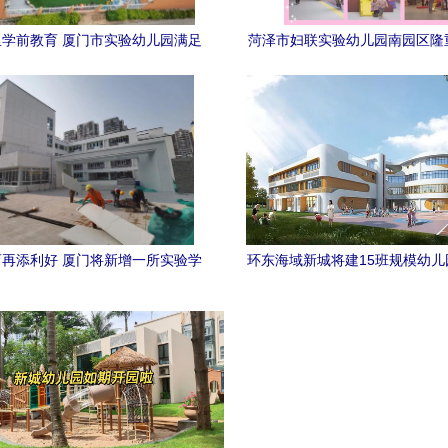
学前教育 厦门市实验幼儿园满足
菏泽市妇联实验幼儿园南园区隆
群众“幼有优育”新期待
园典礼，厦门市实验幼儿园园长
祝福
再添利好 厦门将新增一所实验学
环东海域新城将建15班规模幼儿
校，位置正式敲定
市实验幼儿园效果图惊艳