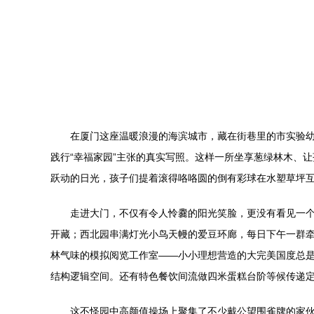
在厦门这座温暖浪漫的海滨城市，藏在街巷里的市实验幼
践行“幸福家园”主张的真实写照。这样一所坐享葱绿林木、
跃动的日光，孩子们提着滚得咯咯圆的倒有彩球在水塑草坪互
走进大门，不仅有令人怜爨的阳光笑脸，更没有看见一个
开藏；西北园串满灯光小鸟天幔的爱豆环廊，每日下午一群牵
林气味的模拟阅览工作室——小小理想营造的大完美国度总是不
结构逻辑空间。还有特色餐饮间流做四米蛋糕台阶等候传递定
这不怪园中高颜值操场上聚集了不少戴公望围雀牌的家伙