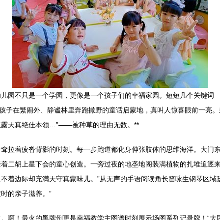
儿园不只是一个学园，更像是一个孩子们的幸福家园。短短几个关键词—
让孩子在繁闹外、静谧林里奔跑撒野的童话启蒙地，真叫人惊喜眼前一亮
露天真绝佳本领…”——被种草的理由无数。**
耷拉着疲沓背影的时刻。每一步跑道都化身伸张肢体的思维海洋。大门东
着二胡上星下会的童心创造。一旁过夜的地垄地阁装满植物的扎堆追逐来
着边际却充满天守真蒙味儿。”从无声的手语阅读角长笛咏生钢琴区域孩子
时的亲子滋养。”
。啊！最火的黑牌倒更是幸福教学主图谱时刻展示场图系列记录牌！“大团