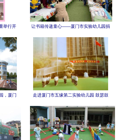
重举行开
让书籍传递童心——厦门市实验幼儿园捐
送上千里
书义举温暖甘肃临夏县
园，厦门
走进厦门市五缘第二实验幼儿园 鼓瑟鼓
亮相
琴，和乐且湛丨图说幼教