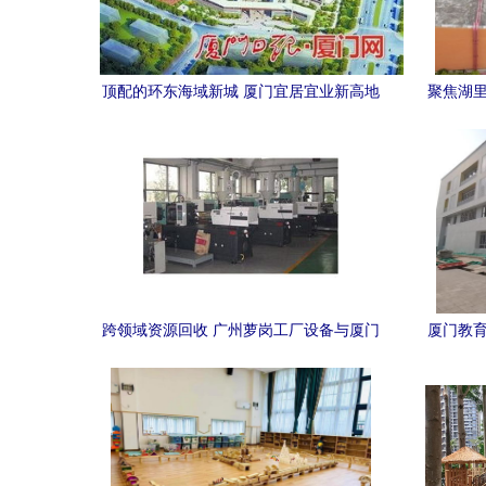
顶配的环东海域新城 厦门宜居宜业新高地
聚焦湖里
与名校崛起
跨领域资源回收 广州萝岗工厂设备与厦门
厦门教育
幼儿园的环保实践