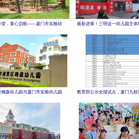
希望，童心启航——厦门市实验幼
最新进展！三明这一幼儿园主体
儿园新城园区璀璨开园
封顶
里梅森幼儿园与厦门市实验幼儿园
教育部公示全国试点，厦门九校
全方位解析