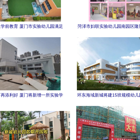
学前教育 厦门市实验幼儿园满足
菏泽市妇联实验幼儿园南园区隆
群众“幼有优育”新期待
园典礼，厦门市实验幼儿园园长
祝福
再添利好 厦门将新增一所实验学
环东海域新城将建15班规模幼儿
校，位置正式敲定
市实验幼儿园效果图惊艳