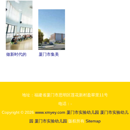
真的火了
面价会破6
启动仪式暨
验幼儿园早
简直太厉害
万吗
厦门路小学
教班入社区
了
家长节展示
活动
活动隆重举
行
做新时代的
厦门市集美
幼儿教师
区海山实验
上杭县第二
幼儿园招生
实验幼儿园
摸底调查
教师团建活
地址：福建省厦门市思明区莲花新村盈翠里11号
动
电话：-
Copyright © 2026
www.xmyey.com
厦门市实验幼儿园
厦门市实验幼儿
园
厦门市实验幼儿园
版权所有
Sitemap