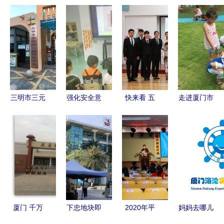
三明市三元
强化安全意
快来看 五
走进厦门市
区第二实验
识,提升安
缘击剑萌主
五缘实验幼
幼儿园
全素养 吾
儿园 有一
二幼消防安
种美育,春
全月主题活
风化雨,润
动报道
物无声︱图
说幼教
厦门 千万
下忠地块即
2020年平
妈妈去哪儿
别看错了
将开拍,楼
度市家长节
厦门海沧实