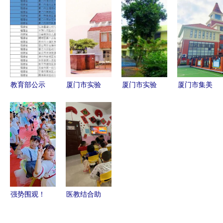
儿园主体结
——厦门海
台 厦门市
厦门市实验
构正式封顶
沧实验幼儿
228所小学
幼儿园全方
园与厦门市
幼儿园全面
位解析
实验幼儿园
启动（附名
共育成长记
单）
教育部公示
厦门市实验
厦门市实验
厦门市集美
全国试点，
幼儿园 福
幼儿园 寓
区滨海幼儿
厦门九校脱
建省示范性
教于乐的成
园托育班招
颖而出
幼儿园的教
长乐园
生信息及实
育典范
验幼儿园报
名指南
强势围观！
医教结合助
厦门这里有
推融合教育