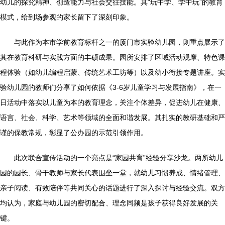
幼儿的探究精神、创造能力与社会交往技能。其“玩中学、学中玩”的教育
模式，给到场参观的家长留下了深刻印象。
与此作为本市学前教育标杆之一的厦门市实验幼儿园，则重点展示了
其在教育科研与实践方面的丰硕成果。园所安排了区域活动观摩、特色课
程体验（如幼儿编程启蒙、传统艺术工坊等）以及幼小衔接专题讲座。实
验幼儿园的教师们分享了如何依据《3-6岁儿童学习与发展指南》，在一
日活动中落实以儿童为本的教育理念，关注个体差异，促进幼儿在健康、
语言、社会、科学、艺术等领域的全面和谐发展。其扎实的教研基础和严
谨的保教常规，彰显了公办园的示范引领作用。
此次联合宣传活动的一个亮点是“家园共育”经验分享沙龙。两所幼儿
园的园长、骨干教师与家长代表围坐一堂，就幼儿习惯养成、情绪管理、
亲子阅读、有效陪伴等共同关心的话题进行了深入探讨与经验交流。双方
均认为，家庭与幼儿园的密切配合、理念同频是孩子获得良好发展的关
键。