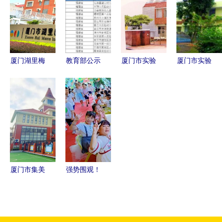
园新城园区
园与厦门市
幼儿园全面
璀璨开园
实验幼儿园
启动（附名
共育成长记
单）
厦门湖里梅
教育部公示
厦门市实验
厦门市实验
森幼儿园与
全国试点，
幼儿园 福
幼儿园 寓
厦门市实验
厦门九校脱
建省示范性
教于乐的成
幼儿园全方
颖而出
幼儿园的教
长乐园
位解析
育典范
厦门市集美
强势围观！
区滨海幼儿
厦门这里有
园托育班招
个幸福家园
生信息及实
——厦门市