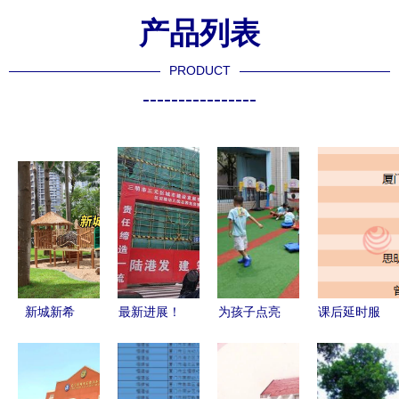
产品列表
PRODUCT
----------------
新城新希
最新进展！
为孩子点亮
课后延时服
望，童心启
三明这一幼
童年的光
务新细则出
航——厦门
儿园主体结
——厦门海
台 厦门市
市实验幼儿
构正式封顶
沧实验幼儿
228所小学