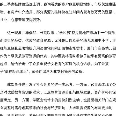
的二手房挂牌价迅速上调，咨询看房的客户数量明显增多，市场关注度陡
增。有房产中介透露，部分房源的挂牌价在短时间内就有数万元的涨幅，
且业主心态普遍变得强势。
这一现象并非偶然。长期以来，“学区房”都是房地产市场中一个特殊
而坚挺的品类。优质的教育资源，尤其是口碑卓著的幼儿园和中小学，往
往能直接且显著地提升周边住宅的附加值和市场需求。厦门市实验幼儿园
作为市级优质教育资源的代表，其学区资格意味着孩子能享有更高的教育
起点，这恰恰击中了众多重视子女教育的家庭的核心诉求。为了让孩
子“赢在起跑线上”，家长们愿意为此支付额外的溢价。
此次事件也引发了社会各界的进一步思考。一方面，它直观体现了公
众对优质教育资源的渴求，以及教育资源分配与区域发展、资产价格的深
度绑定。另一方面，学区变动带来的房价剧烈波动，也提醒相关部门在规
划调整时需考虑其带来的社会与经济影响，力求教育资源的布局更加均
衡、科学和稳定，避免因学区调整导致市场过度炒作或产生新的不公平。