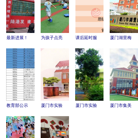
最新进展！
为孩子点亮
课后延时服
厦门湖里梅
三明这一幼
童年的光
务新细则出
森幼儿园与
儿园主体结
——厦门海
台 厦门市
厦门市实验
构正式封顶
沧实验幼儿
228所小学
幼儿园全方
园与厦门市
幼儿园全面
位解析
实验幼儿园
启动（附名
共育成长记
单）
教育部公示
厦门市实验
厦门市实验
厦门市集美
全国试点，
幼儿园 福
幼儿园 寓
区滨海幼儿
厦门九校脱
建省示范性
教于乐的成
园托育班招
颖而出
幼儿园的教
长乐园
生信息及实