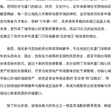
喻。思明区作为厦门的政治、经济、文化中心，近年来新增住宅用地供应
极度稀缺，每一宗土地的入市都牵动着市场的神经。这宗地块历经多年规
划与筹备方才推出，堪称“十年磨一剑”，其本身所承载的价值已远超土地
本身，更代表了城市核心区更新的重要步伐。高达72亿元的起拍总价，
也奠定了其作为本年度厦门乃至福建省“总价地王”候选者的地位。
据悉，报名参与竞拍的房企阵容堪称豪华，不仅包括已在厦门深耕多
年的头部央企、国企，也有实力雄厚的全国性民营房企，甚至可能出现联
合体竞标的形式。超过十家的竞拍者数量，充分说明了市场对厦门核心区
资产价值的长期看好。尽管当前房地产市场整体仍处于调整期，但核心城
市核心区域的顶级资产，依然是资金争相追逐的“安全垫”和“压舱石”。明
日土拍现场的举牌频率与最终成交溢价率，将成为观察房企投资策略与市
场信心恢复程度的关键窗口。
除了区位价值，该地块最大的亮点之一便是其顶配的教育资源。根据