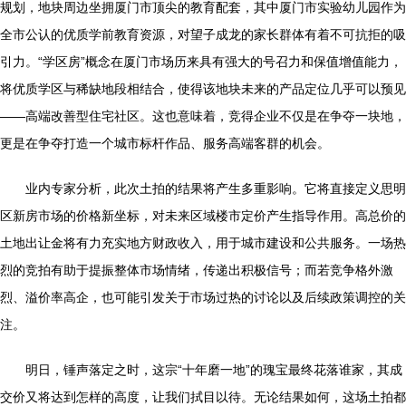
规划，地块周边坐拥厦门市顶尖的教育配套，其中厦门市实验幼儿园作为
全市公认的优质学前教育资源，对望子成龙的家长群体有着不可抗拒的吸
引力。“学区房”概念在厦门市场历来具有强大的号召力和保值增值能力，
将优质学区与稀缺地段相结合，使得该地块未来的产品定位几乎可以预见
——高端改善型住宅社区。这也意味着，竞得企业不仅是在争夺一块地，
更是在争夺打造一个城市标杆作品、服务高端客群的机会。
业内专家分析，此次土拍的结果将产生多重影响。它将直接定义思明
区新房市场的价格新坐标，对未来区域楼市定价产生指导作用。高总价的
土地出让金将有力充实地方财政收入，用于城市建设和公共服务。一场热
烈的竞拍有助于提振整体市场情绪，传递出积极信号；而若竞争格外激
烈、溢价率高企，也可能引发关于市场过热的讨论以及后续政策调控的关
注。
明日，锤声落定之时，这宗“十年磨一地”的瑰宝最终花落谁家，其成
交价又将达到怎样的高度，让我们拭目以待。无论结果如何，这场土拍都