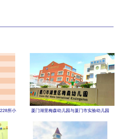
228所小
厦门湖里梅森幼儿园与厦门市实验幼儿园
单）
全方位解析