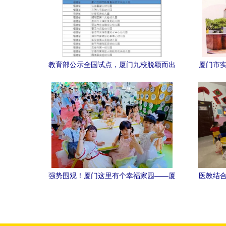
教育部公示全国试点，厦门九校脱颖而出
厦门市实
强势围观！厦门这里有个幸福家园——厦
医教结合
门市实验幼儿园探访记