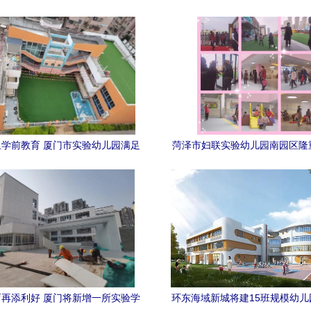
学前教育 厦门市实验幼儿园满足
菏泽市妇联实验幼儿园南园区隆
群众“幼有优育”新期待
园典礼，厦门市实验幼儿园园长
祝福
再添利好 厦门将新增一所实验学
环东海域新城将建15班规模幼儿