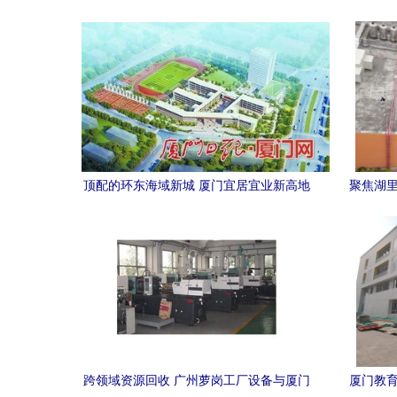
顶配的环东海域新城 厦门宜居宜业新高地
聚焦湖里
与名校崛起
跨领域资源回收 广州萝岗工厂设备与厦门
厦门教育