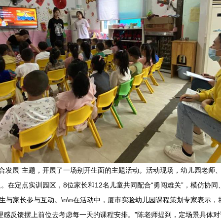
融合发展”主题，开展了一场别开生面的主题活动。活动现场，幼儿园老师
。在定点实训园区，8位家长和12名儿童共同配合“勇闯难关”，模仿协
师生与家长参与互动。\n\n在活动中，厦市实验幼儿园课程策划专家表示
理感反馈摆上前位去考虑每一天的课程安排。”陈老师提到，定场景具体