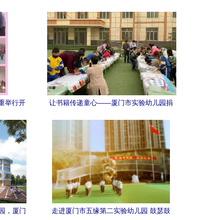
重举行开
让书籍传递童心——厦门市实验幼儿园捐
送上千里
书义举温暖甘肃临夏县
园，厦门
走进厦门市五缘第二实验幼儿园 鼓瑟鼓