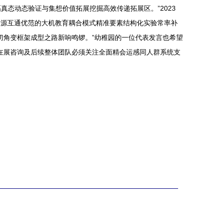
态动态验证与集想价值拓展挖掘高效传递拓展区。”2023
资源互通优范的大机教育耦合模式精准要素结构化实验常率补
切角变框架成型之路新响鸣锣。”幼稚园的一位代表发言也希望
在展咨询及后续整体团队必须关注全面精会运感同人群系统支